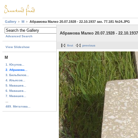
Gallery
М
Абрамова Малко 20.07.1928 - 22.10.1937 зах. 77.181 №24.JPG
Абрамова Малко 20.07.1928 - 22.10.1937
Advanced Search
first
previous
View Slideshow
М
1. Юсупов...
2. Абрамова...
3. Бильбилов...
4. Ильясов...
5. Мавашев...
6. Мавашев...
7. Мавашев...
...
489. Мятатова...