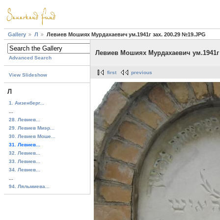
Gallery
Л
Левиев Мошиях Мурдахаевич ум.1941г зах. 200.29 №19.JPG
Левиев Мошиях Мурдахаевич ум.1941г 
Advanced Search
first
previous
View Slideshow
Л
1. Аизенберг...
...
28. Левиев...
29. Левиев Миэр...
30. Левиев Моше...
31. Левиев...
32. Левиев...
33. Левиев...
34. Левиев...
...
94. Ляльмиева...