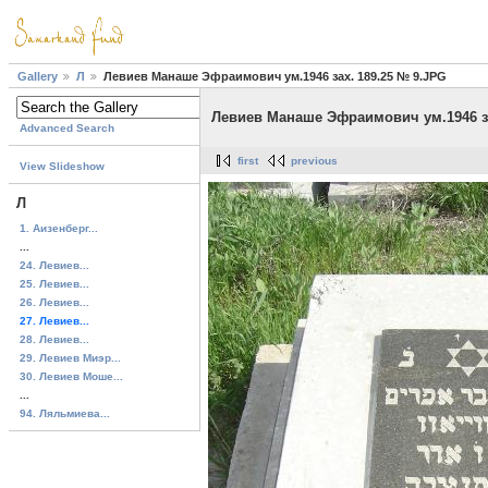
Gallery
Л
Левиев Манаше Эфраимович ум.1946 зах. 189.25 № 9.JPG
Левиев Манаше Эфраимович ум.1946 за
Advanced Search
first
previous
View Slideshow
Л
1. Аизенберг...
...
24. Левиев...
25. Левиев...
26. Левиев...
27. Левиев...
28. Левиев...
29. Левиев Миэр...
30. Левиев Моше...
...
94. Ляльмиева...