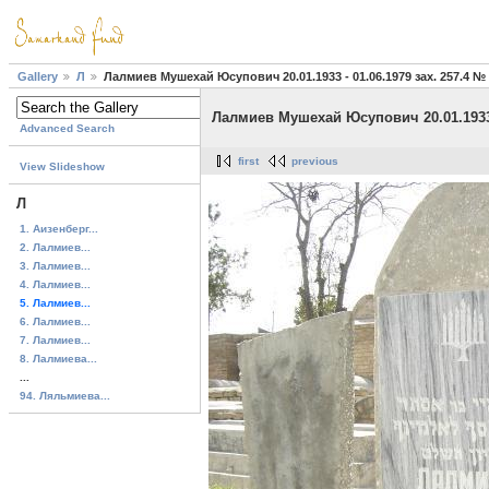
Gallery
Л
Лалмиев Мушехай Юсупович 20.01.1933 - 01.06.1979 зах. 257.4 №
Лалмиев Мушехай Юсупович 20.01.1933 -
Advanced Search
first
previous
View Slideshow
Л
1. Аизенберг...
2. Лалмиев...
3. Лалмиев...
4. Лалмиев...
5. Лалмиев...
6. Лалмиев...
7. Лалмиев...
8. Лалмиева...
...
94. Ляльмиева...