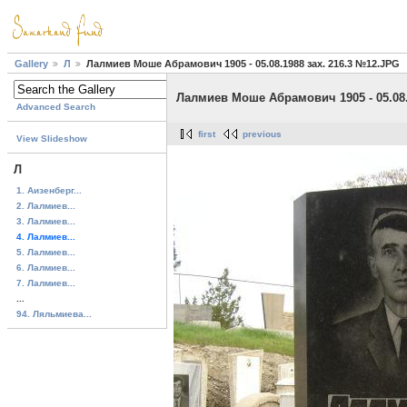
Gallery
Л
Лалмиев Моше Абрамович 1905 - 05.08.1988 зах. 216.3 №12.JPG
Лалмиев Моше Абрамович 1905 - 05.08.
Advanced Search
first
previous
View Slideshow
Л
1. Аизенберг...
2. Лалмиев...
3. Лалмиев...
4. Лалмиев...
5. Лалмиев...
6. Лалмиев...
7. Лалмиев...
...
94. Ляльмиева...