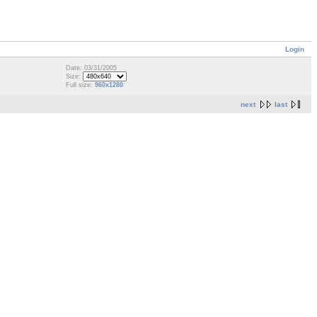
Login
Date: 03/31/2005
Size:
Full size:
960x1280
next
last