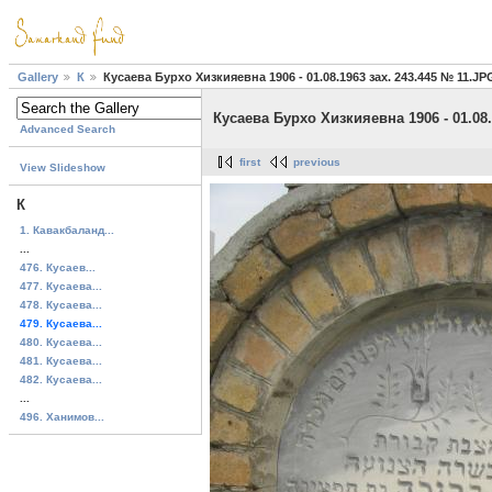
Gallery
К
Кусаева Бурхо Хизкияевна 1906 - 01.08.1963 зах. 243.445 № 11.JP
Кусаева Бурхо Хизкияевна 1906 - 01.08.
Advanced Search
first
previous
View Slideshow
К
1. Кавакбаланд...
...
476. Кусаев...
477. Кусаева...
478. Кусаева...
479. Кусаева...
480. Кусаева...
481. Кусаева...
482. Кусаева...
...
496. Ханимов...